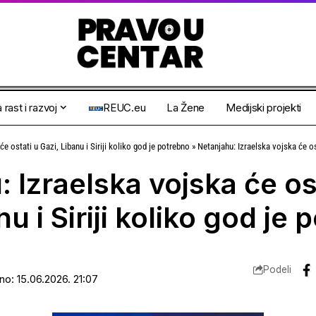
 rast i razvoj
REUC.eu
La Žene
Medijski projekti
e ostati u Gazi, Libanu i Siriji koliko god je potrebno
»
Netanjahu: Izraelska vojska će ostati u
 Izraelska vojska će os
nu i Siriji koliko god je
Podeli
ano: 15.06.2026. 21:07