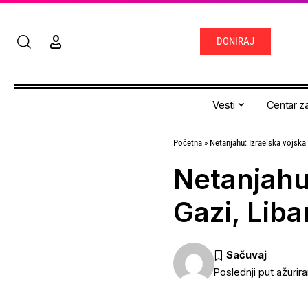
DONIRAJ
Vesti
Centar za
Početna
»
Netanjahu: Izraelska vojska ć
Netanjahu:
Gazi, Liba
Poslednji put ažurir