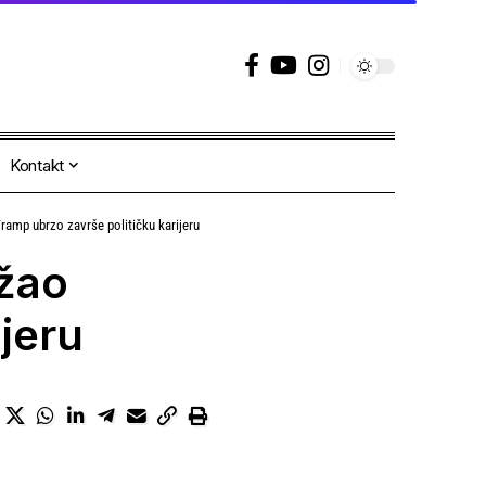
Kontakt
Tramp ubrzo završe političku karijeru
ržao
jeru