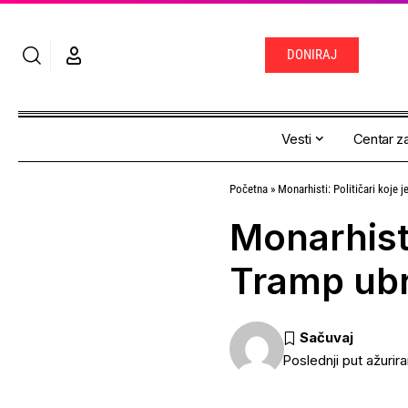
DONIRAJ
Vesti
Centar za
Početna
»
Monarhisti: Političari koje 
Monarhisti
Tramp ubrz
Poslednji put ažurir