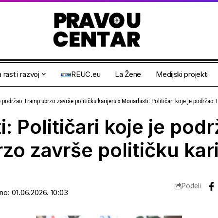
 rast i razvoj
REUC.eu
La Žene
Medijski projekti
je podržao Tramp ubrzo završe političku karijeru
»
Monarhisti: Političari koje je podržao 
: Političari koje je pod
o završe političku kari
Podeli
ano: 01.06.2026. 10:03