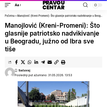
Aa
Početna
»
Manojlović (Kreni-Promeni): Što glasnije patriotsko nadvikivanje u Beogradu, južno od Ibra sve tiše
Manojlović (Kreni-Promeni): Što
glasnije patriotsko nadvikivanje
u Beogradu, južno od Ibra sve
tiše
Poslednji put ažurirano: 31.05.2026. 13:53