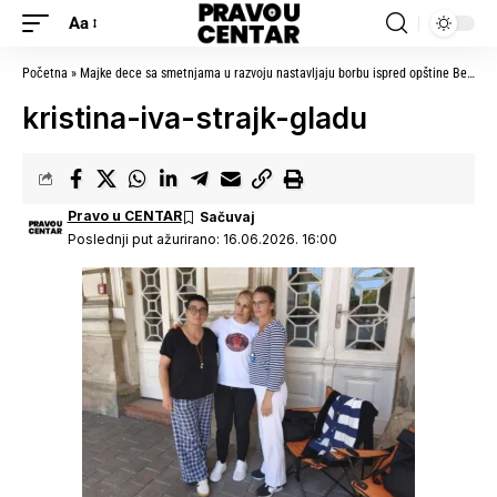
Aa
Početna
»
Majke dece sa smetnjama u razvoju nastavljaju borbu ispred opštine Bečej: „Zakonska prava dece ne smeju zavisiti od toga ko su im roditelji”
kristina-iva-strajk-gladu
Pravo u CENTAR
Poslednji put ažurirano: 16.06.2026. 16:00