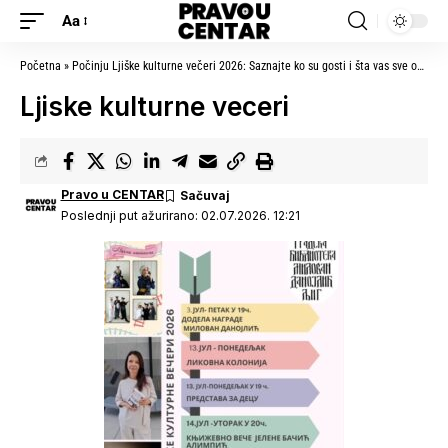
Aa
Početna
»
Počinju Ljiške kulturne večeri 2026: Saznajte ko su gosti i šta vas sve očekuje ovog jula u Ljigu
Ljiske kulturne veceri
Pravo u CENTAR
Poslednji put ažurirano: 02.07.2026. 12:21