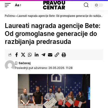
Aa
Početna
»
Laureati nagrada agencije Bete: Od gromoglasne generacije do razbijanja predrasuda
Laureati nagrada agencije Bete:
Od gromoglasne generacije do
razbijanja predrasuda
Poslednji put ažurirano: 26.05.2026. 11:28