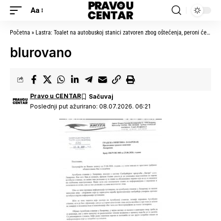
Aa
Početna
»
Lastra: Toalet na autobuskoj stanici zatvoren zbog oštećenja, peroni će biti označeni posle renoviranja
blurovano
Pravo u CENTAR
Poslednji put ažurirano: 08.07.2026. 06:21