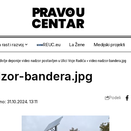
 rast i razvoj
REUC.eu
La Žene
Medijski projekti
ivlje deponije video nadzor postavljen u Ulici Voje Radića
»
video-nadzor-bandera.jpg
zor-bandera.jpg
Podeli
no: 31.10.2024. 13:11