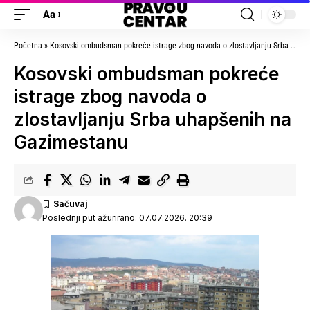
Aa
Početna
»
Kosovski ombudsman pokreće istrage zbog navoda o zlostavljanju Srba uhapšenih na Gazimestanu
Kosovski ombudsman pokreće
istrage zbog navoda o
zlostavljanju Srba uhapšenih na
Gazimestanu
Poslednji put ažurirano: 07.07.2026. 20:39