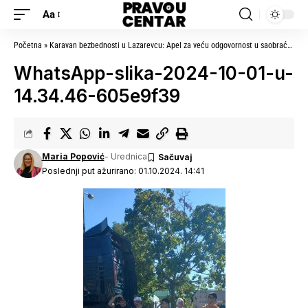
Aa
Početna
»
Karavan bezbednosti u Lazarevcu: Apel za veću odgovornost u saobraćaju
»
WhatsApp-slika-2024-10-01-u-
14.34.46-605e9f39
Maria Popović
- Urednica
Poslednji put ažurirano: 01.10.2024. 14:41