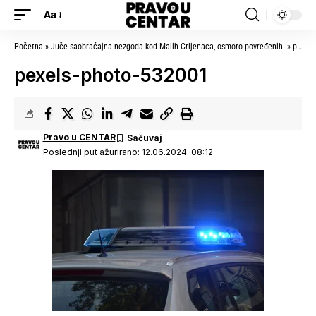
Aa
Početna
»
Juče saobraćajna nezgoda kod Malih Crljenaca, osmoro povređenih
»
pexels-photo-532001
pexels-photo-532001
Pravo u CENTAR
Poslednji put ažurirano: 12.06.2024. 08:12