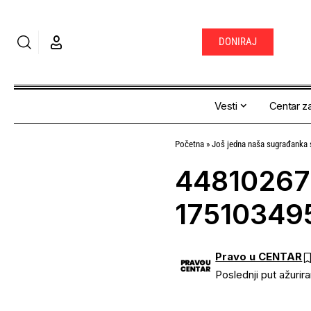
DONIRAJ
Vesti
Centar za
Početna
»
Još jedna naša sugrađanka s
44810267
17510349
Pravo u CENTAR
Poslednji put ažurir