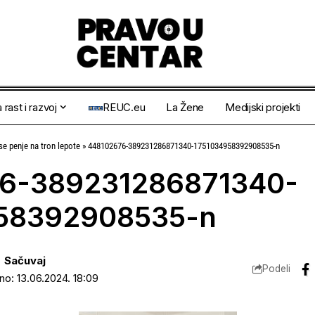
 rast i razvoj
REUC.eu
La Žene
Medijski projekti
e penje na tron lepote
»
448102676-389231286871340-1751034958392908535-n
6-389231286871340-
58392908535-n
Podeli
ano: 13.06.2024. 18:09