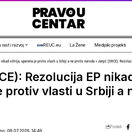
 rast i razvoj
REUC.eu
La Žene
Medijski projekti
nikad oštrija, uperena je protiv vlasti u Srbiji a ne protiv naroda
»
Janjić (SRCE): Rezolucija EP nikad o
CE): Rezolucija EP nikad
protiv vlasti u Srbiji a 
Podeli
ano: 08.07.2026. 14:49