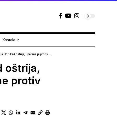
Kontakt
štrija, uperena je protiv vlasti u Srbiji a ne protiv naroda
 oštrija,
ne protiv