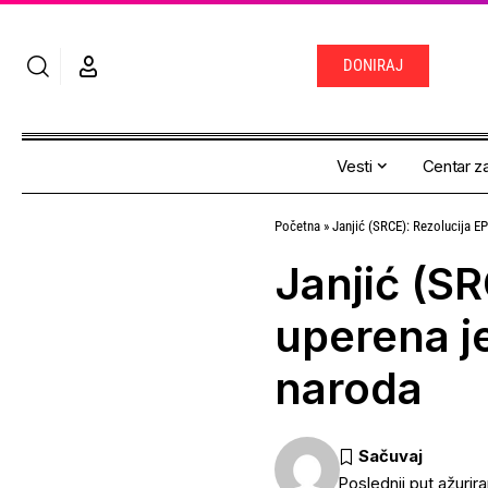
DONIRAJ
Vesti
Centar za
Početna
»
Janjić (SRCE): Rezolucija EP 
Janjić (SR
uperena je 
naroda
Poslednji put ažurir