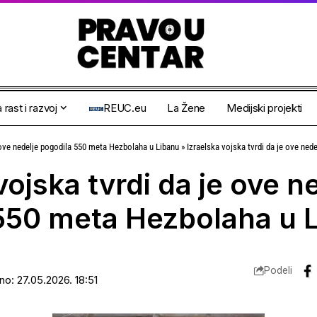
 rast i razvoj
REUC.eu
La Žene
Medijski projekti
e ove nedelje pogodila 550 meta Hezbolaha u Libanu
»
Izraelska vojska tvrdi da je ove nedel
vojska tvrdi da je ove n
550 meta Hezbolaha u 
Podeli
ano: 27.05.2026. 18:51