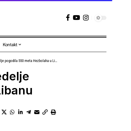
Kontakt
je pogodila 550 meta Hezbolaha u Libanu
edelje
Libanu