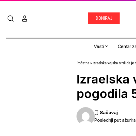
DONIRAJ
Vesti
Centar za
Početna
»
Izraelska vojska tvrdi da j
Izraelska 
pogodila 
Poslednji put ažurir