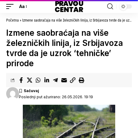
Aa
Početna
»
Izmene saobraćaja na više železničkih linija, iz Srbijavoza tvrde da je uzrok ‘tehničke’ prirode
Izmene saobraćaja na više
železničkih linija, iz Srbijavoza
tvrde da je uzrok ‘tehničke’
prirode
Poslednji put ažurirano: 26.05.2026. 19:19