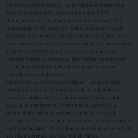
nije samo političko pitanje – to je duboka epistemološka
kriza: šta danas uopšte znači demokratija u Srbiji?
Prema najnovijem izveštaju Reportera bez granica (2024),
Srbija je pala na 98. mesto po indeksu medijskih sloboda,
što je indikator ne samo kontrole nad informacijama, već i
šire atmosfere straha i autocenzure koja vlada u novinarskim
krugovima. Centralizacija moći u okviru izvršne vlasti,
instrumentalizacija pravosuđa i zloupotreba bezbednosnih
službi za unutrašnjopolitičke obračune postali su deo
svakodnevne političke prakse.
Fenomen tzv. „simulirane demokratije“ — pojave u kojoj
demokratski procesi formalno postoje, ali suštinski ne
proizvode nikakvu političku alternaciju — u Srbiji je dobio
svoju punu manifestaciju. Višestranačje postoji, ali je
obesmišljeno. Izbori se održavaju, ali su uslovi za njih
neslobodni. Mediji tehnički nisu zabranjeni, ali su ekonomski
i politički zarobljeni. Civilno društvo je nominalno aktivno, ali
sve više prepoznato kao neprijateljski faktor.