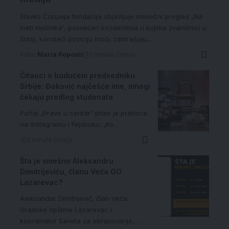
Slavko Ćuruvija fondacija objavljuje mesečni pregled „Na
meti moćnika“, posvećen incidentima u kojima zvaničnici u
Srbiji, koristeći poziciju moći, zastrašuju,…
Autor:
Maria Popović
1 minuta čitanja
Čitaoci o budućem predsedniku
Srbije: Đoković najčešće ime, mnogi
čekaju predlog studenata
Portal „Pravo u centar“ pitao je pratioce
na Instagramu i Fejsbuku: „Ko…
3 minuta čitanja
Šta je smešno Aleksandru
Dimitrijeviću, članu Veća GO
Lazarevac?
Aleksandar Dimitrijević, član Veća
Gradske opštine Lazarevac i
koordinator Saveta za obrazovanje,…