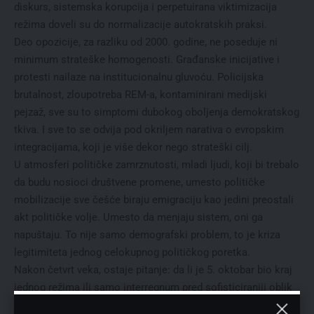
diskurs, sistemska korupcija i perpetuirana viktimizacija
režima doveli su do normalizacije autokratskih praksi.
Deo opozicije, za razliku od 2000. godine, ne poseduje ni
minimum strateške homogenosti. Građanske inicijative i
protesti nailaze na institucionalnu gluvoću. Policijska
brutalnost, zloupotreba REM-a, kontaminirani medijski
pejzaž, sve su to simptomi dubokog oboljenja demokratskog
tkiva. I sve to se odvija pod okriljem narativa o evropskim
integracijama, koji je više dekor nego strateški cilj.
U atmosferi političke zamrznutosti, mladi ljudi, koji bi trebalo
da budu nosioci društvene promene, umesto političke
mobilizacije sve češće biraju emigraciju kao jedini preostali
akt političke volje. Umesto da menjaju sistem, oni ga
napuštaju. To nije samo demografski problem, to je kriza
legitimiteta jednog celokupnog političkog poretka.
Nakon četvrt veka, ostaje pitanje: da li je 5. oktobar bio kraj
jednog režima ili samo interregnum pred sofisticiraniji oblik
autoritarizma? Da li je duh otpora ugušen u šapatima