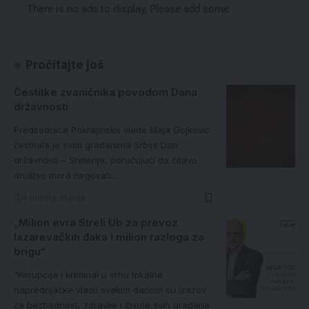
There is no ads to display, Please add some
Pročitajte još
Čestitke zvaničnika povodom Dana
državnosti
Predsednica Pokrajinske vlade Maja Gojković
čestitala je svim građanima Srbije Dan
državnosti – Sretenje, poručujući da čitavo
društvo mora negovati…
4 minuta čitanja
„Milion evra Streli Ub za prevoz
lazarevačkih đaka i milion razloga za
brigu“
"Korupcija i kriminal u vrhu lokalne
naprednjačke vlasti svakim danom su izazov
za bezbednost, zdravlje i živote svih građana