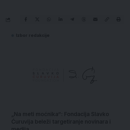
Izbor redakcije
„Na meti moćnika“: Fondacija Slavko
Ćuruvija beleži targetiranje novinara i
medija