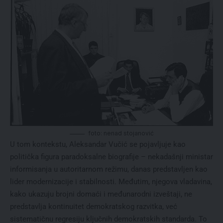
foto: nenad stojanović
U tom kontekstu, Aleksandar Vučić se pojavljuje kao
politička figura paradoksalne biografije – nekadašnji ministar
informisanja u autoritarnom režimu, danas predstavljen kao
lider modernizacije i stabilnosti. Međutim, njegova vladavina,
kako ukazuju brojni domaći i međunarodni izveštaji, ne
predstavlja kontinuitet demokratskog razvitka, već
sistematičnu regresiju ključnih demokratskih standarda. To