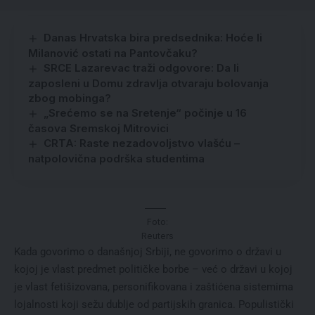
Danas Hrvatska bira predsednika: Hoće li
Milanović ostati na Pantovčaku?
SRCE Lazarevac traži odgovore: Da li
zaposleni u Domu zdravlja otvaraju bolovanja
zbog mobinga?
„Srećemo se na Sretenje“ počinje u 16
časova Sremskoj Mitrovici
CRTA: Raste nezadovoljstvo vlašću –
natpolovična podrška studentima
Foto:
Reuters
Kada govorimo o današnjoj Srbiji, ne govorimo o državi u
kojoj je vlast predmet političke borbe – već o državi u kojoj
je vlast fetišizovana, personifikovana i zaštićena sistemima
lojalnosti koji sežu dublje od partijskih granica. Populistički