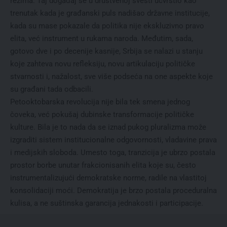
režima. Taj događaj se u društvenoj svesti učvrstio kao
trenutak kada je građanski puls nadišao državne institucije,
kada su mase pokazale da politika nije ekskluzivno pravo
elita, već instrument u rukama naroda. Međutim, sada,
gotovo dve i po decenije kasnije, Srbija se nalazi u stanju
koje zahteva novu refleksiju, novu artikulaciju političke
stvarnosti i, nažalost, sve više podseća na one aspekte koje
su građani tada odbacili.
Petooktobarska revolucija nije bila tek smena jednog
čoveka, već pokušaj dubinske transformacije političke
kulture. Bila je to nada da se iznad pukog pluralizma može
izgraditi sistem institucionalne odgovornosti, vladavine prava
i medijskih sloboda. Umesto toga, tranzicija je ubrzo postala
prostor borbe unutar frakcionisanih elita koje su, često
instrumentalizujući demokratske norme, radile na vlastitoj
konsolidaciji moći. Demokratija je brzo postala proceduralna
kulisa, a ne suštinska garancija jednakosti i participacije.