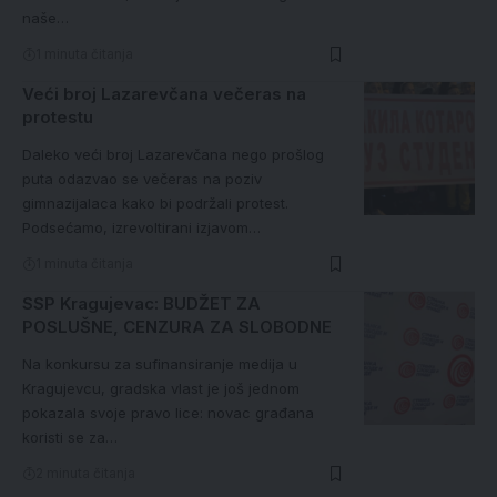
naše…
1 minuta čitanja
Veći broj Lazarevčana večeras na
protestu
Daleko veći broj Lazarevčana nego prošlog
puta odazvao se večeras na poziv
gimnazijalaca kako bi podržali protest.
Podsećamo, izrevoltirani izjavom…
1 minuta čitanja
SSP Kragujevac: BUDŽET ZA
POSLUŠNE, CENZURA ZA SLOBODNE
Na konkursu za sufinansiranje medija u
Kragujevcu, gradska vlast je još jednom
pokazala svoje pravo lice: novac građana
koristi se za…
2 minuta čitanja