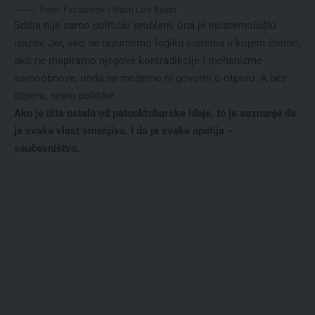
Foto: Facebook / Naim Leo Beširi
Srbija nije samo politički problem, ona je epistemološki
izazov. Jer, ako ne razumemo logiku sistema u kojem živimo,
ako ne mapiramo njegove kontradikcije i mehanizme
samoobnove, onda ne možemo ni govoriti o otporu. A bez
otpora, nema politike.
Ako je išta ostalo od petooktobarske ideje, to je saznanje da
je svaka vlast smenjiva. I da je svaka apatija –
saučesništvo.