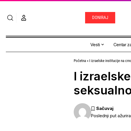
DONIRAJ
Vesti
Centar za
Početna
»
I izraelske institucije na cr
I izraelske
seksualnog
Poslednji put ažurir