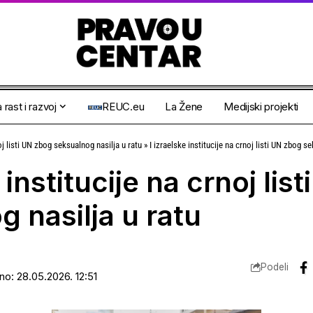
 rast i razvoj
REUC.eu
La Žene
Medijski projekti
noj listi UN zbog seksualnog nasilja u ratu
»
I izraelske institucije na crnoj listi UN zbog s
 institucije na crnoj lis
 nasilja u ratu
Podeli
ano: 28.05.2026. 12:51