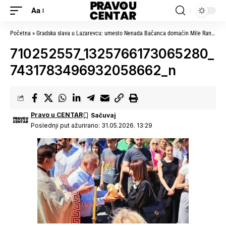
Aa
Početna
»
Gradska slava u Lazarevcu: umesto Nenada Bačanca domaćin Mile Ranković, naredne godine dr Dragana Knežević
710252557_1325766173065280_
7431783496932058662_n
Pravo u CENTAR
Poslednji put ažurirano: 31.05.2026. 13:29