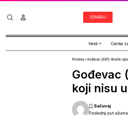
DONIRAJ
Vesti
Centar za
Početna
»
Gođevac (SSP): Birački spisa
Gođevac (S
koji nisu 
Poslednji put ažurir