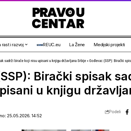
 rast i razvoj
REUC.eu
La Žene
Medijski projekti
k sadrži birače koji nisu upisani u knjigu državljana Srbije
»
Gođevac (SSP): Birački spisak sadrži b
SP): Birački spisak sad
upisani u knjigu državlja
Podeli
ano: 25.05.2026. 14:52