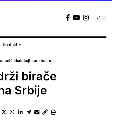
Kontakt
irače koji nisu upisani u knjigu državljana Srbije
rži birače
na Srbije