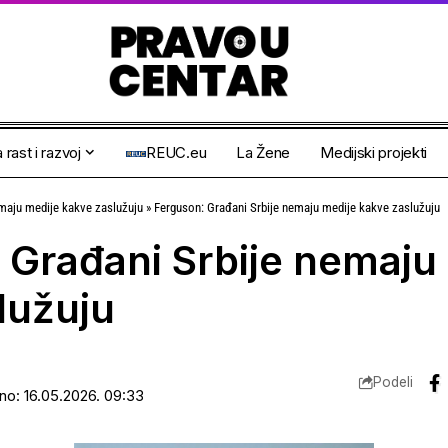
 rast i razvoj
REUC.eu
La Žene
Medijski projekti
maju medije kakve zaslužuju
»
Ferguson: Građani Srbije nemaju medije kakve zaslužuju
 Građani Srbije nemaju
lužuju
Podeli
ano: 16.05.2026. 09:33