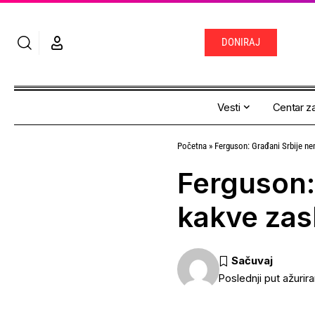
DONIRAJ
Vesti
Centar za
Početna
»
Ferguson: Građani Srbije ne
Ferguson:
kakve zas
Poslednji put ažurir