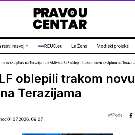
 rast i razvoj
REUC.eu
La Žene
Medijski projekti
om novu skulpturu na Terazijama
»
Aktivisti ZLF oblepili trakom novu skulpturu na Terazij
ZLF oblepili trakom novu
 na Terazijama
Podeli
ano: 01.07.2026. 09:07