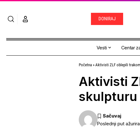
DONIRAJ
Vesti
Centar za
Početna
»
Aktivisti ZLF oblepili trak
Aktivisti 
skulpturu
Poslednji put ažurir